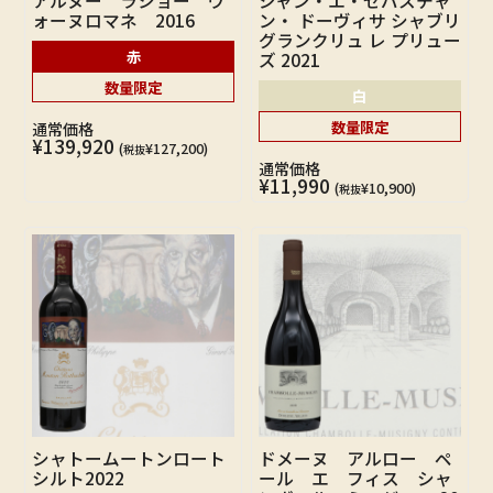
アルヌー ラショー ヴ
ジャン・エ・セバスチャ
ォーヌロマネ 2016
ン・ ドーヴィサ シャブリ
グランクリュ レ プリュー
赤
ズ 2021
数量限定
白
数量限定
通常価格
¥139,920
(
¥127,200)
税抜
通常価格
¥11,990
(
¥10,900)
税抜
シャトームートンロート
ドメーヌ アルロー ペ
シルト2022
ール エ フィス シャ