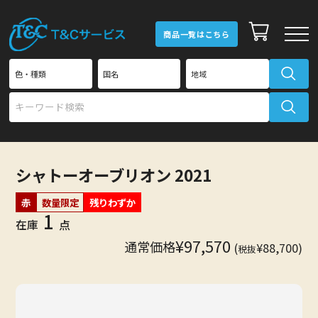
商品一覧はこちら
T&Cワイン倶楽部
新規会員登録
シャトーオーブリオン 2021
赤
数量限定
残りわずか
T&Cワイン倶楽部
1
会員ログイン
在庫
点
¥97,570
通常価格
(
¥88,700)
税抜
商品一覧
ご利用ガイド