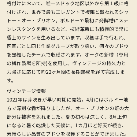
格付けにおいて、唯一メドック地区以外から第１級に格
付けされ、世界で最もエレガントで複雑と謳われるシャ
トー・オー・ブリオン。ボルドーで最初に発酵槽にステ
ンレスタンクを用いるなど、技術革新にも積極的で常に
極上のワインを生み出しています。収穫は手で行われ、
区画ごとに同じ作業グループが取り扱い、個々のブドウ
を熟知したチームで収穫されます。オークの新樽（専用
の樽作製場を所持)を使用し、ヴィンテージの持久力と
力強さに応じて約22ヶ月間の長期熟成を経て完成しま
す。
ヴィンテージ情報
2021年は芽吹きが早い時期に開始。4月にはボルドー地
方で深刻な霜が降りましたが、オー・ブリオンの畑の大
部分は被害を免れました。夏の初めは涼しく、8月上旬
になると暑く乾燥した天候に。1カ月ほど好天が続き、
素晴らしい品質のブドウを収穫することができました。