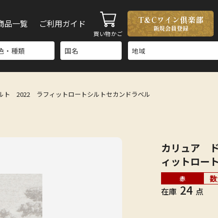
T&Cワイン倶楽部
商品一覧
ご利用ガイド
新規会員登録
買い物かご
ト 2022 ラフィットロートシルトセカンドラベル
カリュア ド
ィットロー
数
赤
24
在庫
点