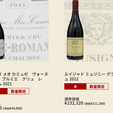
ヌ メオ カミュゼ ヴォーヌ
ルイジャド ミュジニー グ
 プルミエ クリュ レ
ュ 2022
 2021
数量限定
赤
数量限定
通常価格
¥232,320
格
(
¥211,200)
税抜
0
(
¥44,900)
税抜