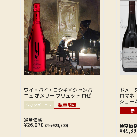
ワイ・バイ・ヨシキ×シャンパー
ドメー
ニュ ポメリー ブリュット ロゼ
ロマネ
ショーム
数量限定
シャンパーニュ
赤
通常価格
¥26,070
(
¥23,700)
通常価
税抜
¥49,39