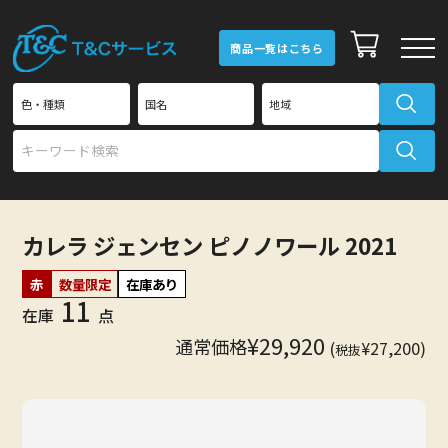
商品一覧はこちら
T&Cワイン倶楽部
新規会員登録
カレラ ジェンセン ピノノワール 2021
赤
数量限定
在庫あり
T&Cワイン倶楽部
11
会員ログイン
在庫
点
¥29,920
通常価格
(
¥27,200)
税抜
商品一覧
ご利用ガイド