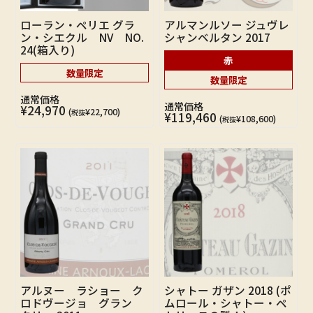
ローラン・ペリエ グラ
アルマンルソー ジュヴレ
ン・シエクル NV NO.
シャンベルタン 2017
24(箱入り)
赤
数量限定
数量限定
通常価格
通常価格
¥24,970
(
¥22,700)
税抜
¥119,460
(
¥108,600)
税抜
アルヌー ラショー ク
シャトー ガザン 2018 (ポ
ロドヴージョ グラン
ムロール・シャトー・ペ